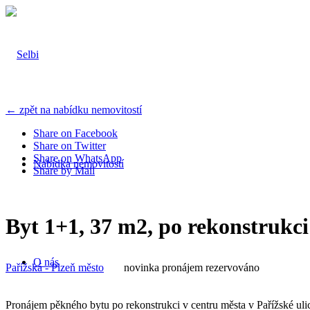
← zpět na nabídku nemovitostí
Share on Facebook
Share on Twitter
Share on WhatsApp
Nabídka nemovitostí
Share by Mail
Byt 1+1, 37 m2, po rekonstrukci
O nás
Pařížská - Plzeň město
novinka
pronájem
rezervováno
Pronájem pěkného bytu po rekonstrukci v centru města v Pařížské uli