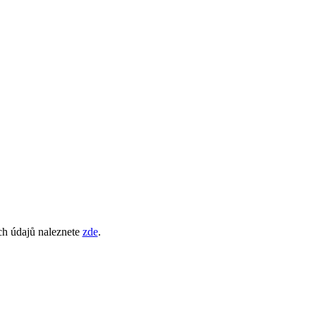
ch údajů naleznete
zde
.