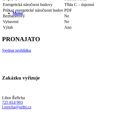
Energetická náročnost budovy
Třída C – úsporná
Průkaz energetické náročnosti budov
PDF
Menu
Bezbariérový
Ne
Vybavení
Ne
Výtah
Ano
PRONAJATO
Sjednat prohlídku
Zakázku vyřizuje
Libor Řeřicha
725 814 993
l.rericha@selbi.cz