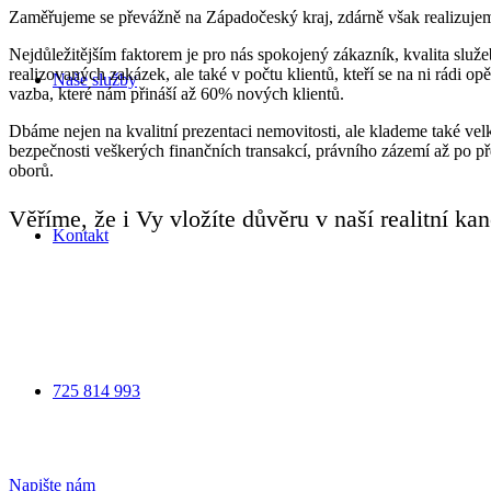
Zaměřujeme se převážně na Západočeský kraj, zdárně však realizujeme
Nejdůležitějším faktorem je pro nás spokojený zákazník, kvalita služeb
realizovaných zakázek, ale také v počtu klientů, kteří se na ni rádi o
Naše služby
vazba, které nám přináší až 60% nových klientů.
Dbáme nejen na kvalitní prezentaci nemovitosti, ale klademe také velk
bezpečnosti veškerých finančních transakcí, právního zázemí až po p
oborů.
Věříme, že i Vy vložíte důvěru v naší realitní k
Kontakt
725 814 993
Napište nám