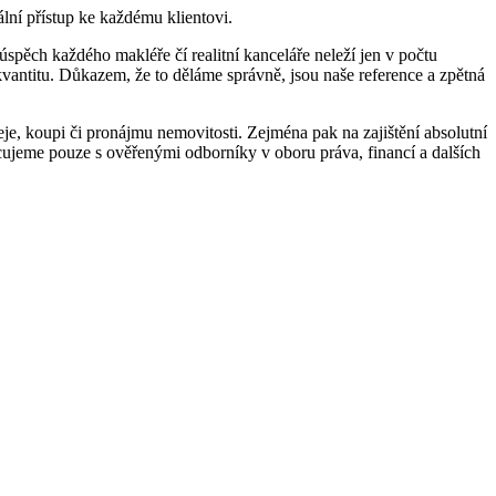
lní přístup ke každému klientovi.
 úspěch každého makléře čí realitní kanceláře neleží jen v počtu
 kvantitu. Důkazem, že to děláme správně, jsou naše reference a zpětná
eje, koupi či pronájmu nemovitosti. Zejména pak na zajištění absolutní
cujeme pouze s ověřenými odborníky v oboru práva, financí a dalších
.