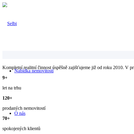
Kompletní realitní činnost úspěšně zajišťujeme již od roku 2010. V p
Nabídka nemovitostí
9
+
let na trhu
120
+
prodaných nemovitostí
O nás
70
+
spokojených klientů